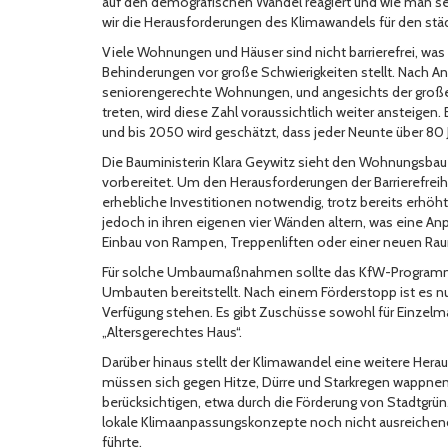
auf den demografischen Wandel reagiert und wie man sei
wir die Herausforderungen des Klimawandels für den st
Viele Wohnungen und Häuser sind nicht barrierefrei, w
Behinderungen vor große Schwierigkeiten stellt. Nach Ang
seniorengerechte Wohnungen, und angesichts der großen
treten, wird diese Zahl voraussichtlich weiter ansteigen. B
und bis 2050 wird geschätzt, dass jeder Neunte über 80 Ja
Die Bauministerin Klara Geywitz sieht den Wohnungsbau
vorbereitet. Um den Herausforderungen der Barrierefrei
erhebliche Investitionen notwendig, trotz bereits erhö
jedoch in ihren eigenen vier Wänden altern, was eine A
Einbau von Rampen, Treppenliften oder einer neuen Rau
Für solche Umbaumaßnahmen sollte das KfW-Programm 4
Umbauten bereitstellt. Nach einem Förderstopp ist es nu
Verfügung stehen. Es gibt Zuschüsse sowohl für Einze
„Altersgerechtes Haus“.
Darüber hinaus stellt der Klimawandel eine weitere He
müssen sich gegen Hitze, Dürre und Starkregen wappnen
berücksichtigen, etwa durch die Förderung von Stadtgrün
lokale Klimaanpassungskonzepte noch nicht ausreichen
führte.