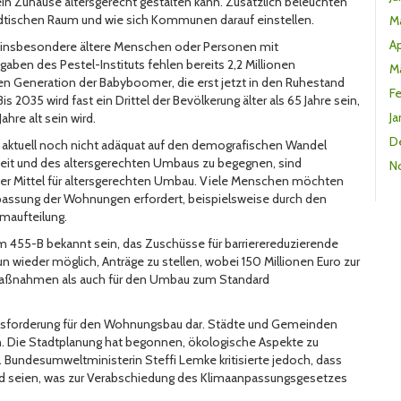
n Zuhause altersgerecht gestalten kann. Zusätzlich beleuchten
ädtischen Raum und wie sich Kommunen darauf einstellen.
M
Ap
as insbesondere ältere Menschen oder Personen mit
aben des Pestel-Instituts fehlen bereits 2,2 Millionen
M
 Generation der Babyboomer, die erst jetzt in den Ruhestand
F
is 2035 wird fast ein Drittel der Bevölkerung älter als 65 Jahre sein,
Ja
hre alt sein wird.
D
 aktuell noch nicht adäquat auf den demografischen Wandel
heit und des altersgerechten Umbaus zu begegnen, sind
N
hter Mittel für altersgerechten Umbau. Viele Menschen möchten
npassung der Wohnungen erfordert, beispielsweise durch den
maufteilung.
55-B bekannt sein, das Zuschüsse für barrierereduzierende
n wieder möglich, Anträge zu stellen, wobei 150 Millionen Euro zur
lmaßnahmen als auch für den Umbau zum Standard
rausforderung für den Wohnungsbau dar. Städte und Gemeinden
. Die Stadtplanung hat begonnen, ökologische Aspekte zu
. Bundesumweltministerin Steffi Lemke kritisierte jedoch, dass
d seien, was zur Verabschiedung des Klimaanpassungsgesetzes