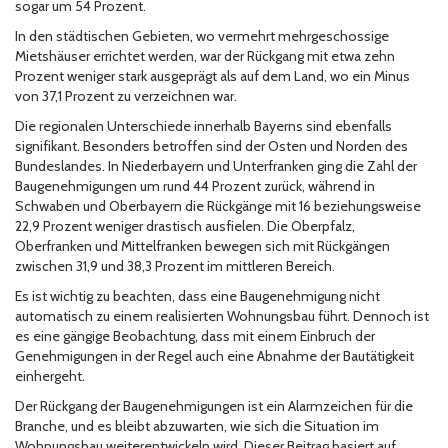
sogar um 54 Prozent.
In den städtischen Gebieten, wo vermehrt mehrgeschossige
Mietshäuser errichtet werden, war der Rückgang mit etwa zehn
Prozent weniger stark ausgeprägt als auf dem Land, wo ein Minus
von 37,1 Prozent zu verzeichnen war.
Die regionalen Unterschiede innerhalb Bayerns sind ebenfalls
signifikant. Besonders betroffen sind der Osten und Norden des
Bundeslandes. In Niederbayern und Unterfranken ging die Zahl der
Baugenehmigungen um rund 44 Prozent zurück, während in
Schwaben und Oberbayern die Rückgänge mit 16 beziehungsweise
22,9 Prozent weniger drastisch ausfielen. Die Oberpfalz,
Oberfranken und Mittelfranken bewegen sich mit Rückgängen
zwischen 31,9 und 38,3 Prozent im mittleren Bereich.
Es ist wichtig zu beachten, dass eine Baugenehmigung nicht
automatisch zu einem realisierten Wohnungsbau führt. Dennoch ist
es eine gängige Beobachtung, dass mit einem Einbruch der
Genehmigungen in der Regel auch eine Abnahme der Bautätigkeit
einhergeht.
Der Rückgang der Baugenehmigungen ist ein Alarmzeichen für die
Branche, und es bleibt abzuwarten, wie sich die Situation im
Wohnungsbau weiterentwickeln wird. Dieser Beitrag basiert auf