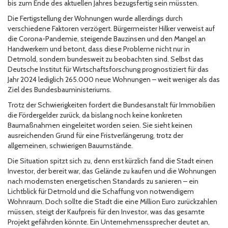
bis zum Ende des aktuellen Jahres bezugsfertig sein müssten.
Die Fertigstellung der Wohnungen wurde allerdings durch
verschiedene Faktoren verzögert. Bürgermeister Hilker verweist auf
die Corona-Pandemie, steigende Bauzinsen und den Mangel an
Handwerkern und betont, dass diese Probleme nicht nur in
Detmold, sondern bundesweit zu beobachten sind. Selbst das
Deutsche Institut für Wirtschaftsforschung prognostiziert für das
Jahr 2024 lediglich 265.000 neue Wohnungen – weit weniger als das
Ziel des Bundesbauministeriums.
Trotz der Schwierigkeiten fordert die Bundesanstalt für Immobilien
die Fördergelder zurück, da bislang noch keine konkreten
Baumaßnahmen eingeleitet worden seien. Sie sieht keinen
ausreichenden Grund für eine Fristverlängerung, trotz der
allgemeinen, schwierigen Bauumstände.
Die Situation spitzt sich zu, denn erst kürzlich fand die Stadt einen
Investor, der bereit war, das Gelände zu kaufen und die Wohnungen
nach modernsten energetischen Standards zu sanieren – ein
Lichtblick für Detmold und die Schaffung von notwendigem
Wohnraum. Doch sollte die Stadt die eine Million Euro zurückzahlen
müssen, steigt der Kaufpreis für den Investor, was das gesamte
Projekt gefährden könnte. Ein Unternehmenssprecher deutet an,