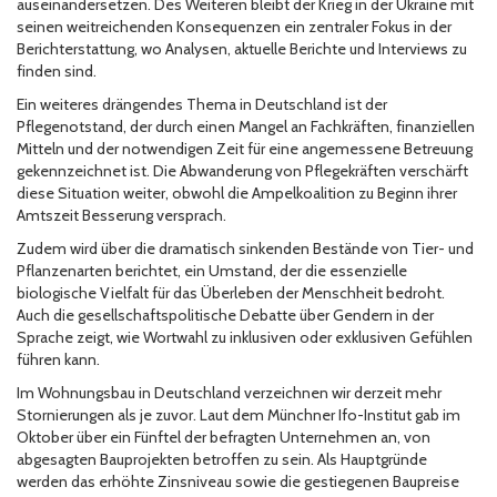
auseinandersetzen. Des Weiteren bleibt der Krieg in der Ukraine mit
seinen weitreichenden Konsequenzen ein zentraler Fokus in der
Berichterstattung, wo Analysen, aktuelle Berichte und Interviews zu
finden sind.
Ein weiteres drängendes Thema in Deutschland ist der
Pflegenotstand, der durch einen Mangel an Fachkräften, finanziellen
Mitteln und der notwendigen Zeit für eine angemessene Betreuung
gekennzeichnet ist. Die Abwanderung von Pflegekräften verschärft
diese Situation weiter, obwohl die Ampelkoalition zu Beginn ihrer
Amtszeit Besserung versprach.
Zudem wird über die dramatisch sinkenden Bestände von Tier- und
Pflanzenarten berichtet, ein Umstand, der die essenzielle
biologische Vielfalt für das Überleben der Menschheit bedroht.
Auch die gesellschaftspolitische Debatte über Gendern in der
Sprache zeigt, wie Wortwahl zu inklusiven oder exklusiven Gefühlen
führen kann.
Im Wohnungsbau in Deutschland verzeichnen wir derzeit mehr
Stornierungen als je zuvor. Laut dem Münchner Ifo-Institut gab im
Oktober über ein Fünftel der befragten Unternehmen an, von
abgesagten Bauprojekten betroffen zu sein. Als Hauptgründe
werden das erhöhte Zinsniveau sowie die gestiegenen Baupreise