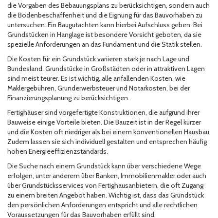
die Vorgaben des Bebauungsplans zu berücksichtigen, sondern auch
die Bodenbeschaffenheit und die Eignung für das Bauvorhaben zu
untersuchen. Ein Baugutachten kann hierbei Aufschluss geben. Bei
Grundstücken in Hanglage ist besondere Vorsicht geboten, da sie
spezielle Anforderungen an das Fundament und die Statik stellen.
Die Kosten für ein Grundstück variieren stark je nach Lage und
Bundesland. Grundstücke in Großstädten oder in attraktiven Lagen
sind meist teurer. Es ist wichtig, alle anfallenden Kosten, wie
Maklergebühren, Grunderwerbsteuer und Notarkosten, bei der
Finanzierungsplanung zu berücksichtigen.
Fertighäuser sind vorgefertigte Konstruktionen, die aufgrund ihrer
Bauweise einige Vorteile bieten. Die Bauzeit ist in der Regel kürzer
und die Kosten oft niedriger als bei einem konventionellen Hausbau.
Zudem lassen sie sich individuell gestalten und entsprechen häufig
hohen Energieeffizienzstandards.
Die Suche nach einem Grundstück kann über verschiedene Wege
erfolgen, unter anderem über Banken, Immobilienmakler oder auch
über Grundstücksservices von Fertighausanbietern, die oft Zugang
zu einem breiten Angebot haben. Wichtig ist, dass das Grundstück
den persönlichen Anforderungen entspricht und alle rechtlichen
Voraussetzungen für das Bauvorhaben erfüllt sind.