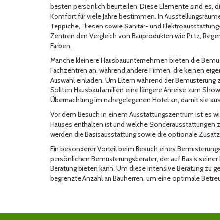
besten persönlich beurteilen. Diese Elemente sind es, d
Komfort für viele Jahre bestimmen. In Ausstellungsräum
Teppiche, Fliesen sowie Sanitär- und Elektroausstattun
Zentren den Vergleich von Bauprodukten wie Putz, Rege
Farben.
Manche kleinere Hausbauunternehmen bieten die Bemuste
Fachzentren an, während andere Firmen, die keinen eig
Auswahl einladen. Um Eltern während der Bemusterung zu e
Sollten Hausbaufamilien eine längere Anreise zum Sh
Übernachtung im nahegelegenen Hotel an, damit sie aus
Vor dem Besuch in einem Ausstattungszentrum ist es wich
Hauses enthalten ist und welche Sonderausstattungen zu
werden die Basisausstattung sowie die optionale Zusatza
Ein besonderer Vorteil beim Besuch eines Bemusterungsz
persönlichen Bemusterungsberater, der auf Basis seine
Beratung bieten kann. Um diese intensive Beratung zu 
begrenzte Anzahl an Bauherren, um eine optimale Betreu