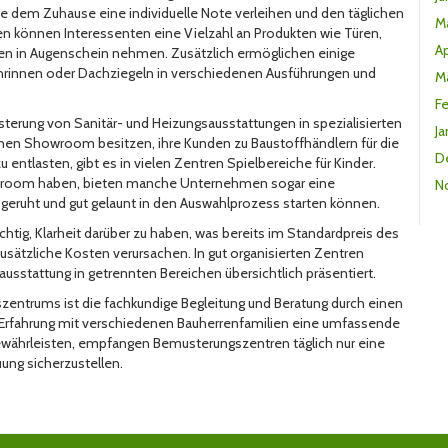
ie dem Zuhause eine individuelle Note verleihen und den täglichen
M
en können Interessenten eine Vielzahl an Produkten wie Türen,
Ap
gen in Augenschein nehmen. Zusätzlich ermöglichen einige
nrinnen oder Dachziegeln in verschiedenen Ausführungen und
M
F
rung von Sanitär- und Heizungsausstattungen in spezialisierten
Ja
enen Showroom besitzen, ihre Kunden zu Baustoffhändlern für die
D
ntlasten, gibt es in vielen Zentren Spielbereiche für Kinder.
owroom haben, bieten manche Unternehmen sogar eine
N
geruht und gut gelaunt in den Auswahlprozess starten können.
tig, Klarheit darüber zu haben, was bereits im Standardpreis des
sätzliche Kosten verursachen. In gut organisierten Zentren
usstattung in getrennten Bereichen übersichtlich präsentiert.
entrums ist die fachkundige Begleitung und Beratung durch einen
r Erfahrung mit verschiedenen Bauherrenfamilien eine umfassende
gewährleisten, empfangen Bemusterungszentren täglich nur eine
ung sicherzustellen.