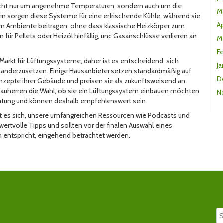
nicht nur um angenehme Temperaturen, sondern auch um die
M
ten sorgen diese Systeme für eine erfrischende Kühle, während sie
Ap
en Ambiente beitragen, ohne dass klassische Heizkörper zum
r Pellets oder Heizöl hinfällig, und Gasanschlüsse verlieren an
M
F
Markt für Lüftungssysteme, daher ist es entscheidend, sich
Ja
inanderzusetzen. Einige Hausanbieter setzen standardmäßig auf
D
pte ihrer Gebäude und preisen sie als zukunftsweisend an.
Bauherren die Wahl, ob sie ein Lüftungssystem einbauen möchten
N
eratung und können deshalb empfehlenswert sein.
nt es sich, unsere umfangreichen Ressourcen wie Podcasts und
rtvolle Tipps und sollten vor der finalen Auswahl eines
 entspricht, eingehend betrachtet werden.
S
Se